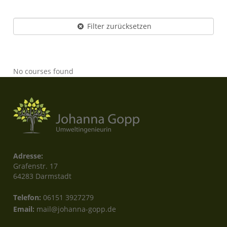
Filter zurücksetzen
No courses found
Adresse:
Grafenstr. 17
64283 Darmstadt
Telefon:
06151 3927279
Email:
mail@johanna-gopp.de